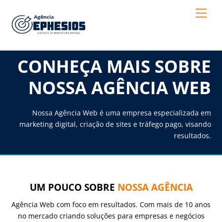
Skip
Men
to
content
CONHEÇA MAIS SOBRE
NOSSA AGÊNCIA WEB
Nossa Agência Web é uma empresa especializada em
marketing digital, criação de sites e tráfego pago, visando
resultados.
UM POUCO SOBRE
NOSSA AGÊNCIA
Agência Web com foco em resultados. Com mais de 10 anos
no mercado criando soluções para empresas e negócios