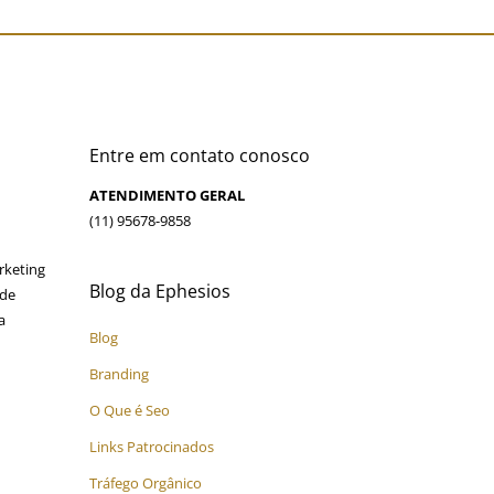
o Orgânico
Entre em contato conosco
ATENDIMENTO GERAL
(11) 95678-9858
rketing
Blog da Ephesios
 de
a
Blog
Branding
O Que é Seo
Links Patrocinados
Tráfego Orgânico