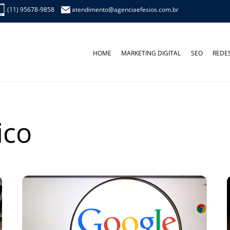
(11) 95678-9858
atendimento@agenciaefesios.com.br
HOME
MARKETING DIGITAL
SEO
REDES
ico