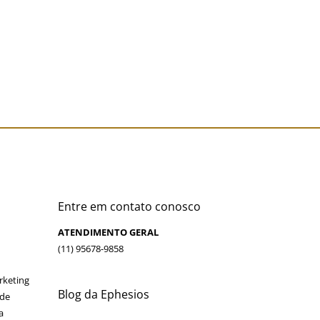
tal
Redes Sociais
Panfletagem Digital
Lojas Virtuais
Entre em contato conosco
ATENDIMENTO GERAL
(11) 95678-9858
rketing
Blog da Ephesios
 de
a