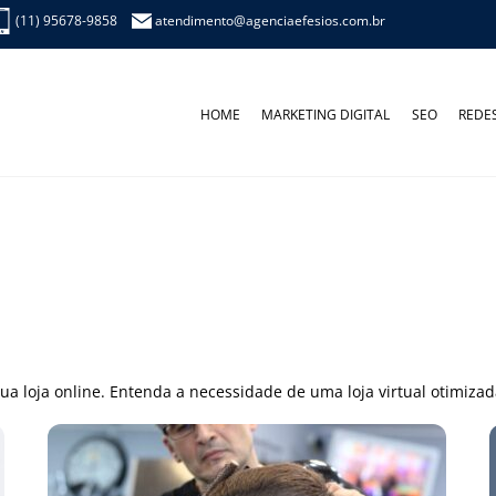
(11) 95678-9858
atendimento@agenciaefesios.com.br
HOME
MARKETING DIGITAL
SEO
REDES
a loja online. Entenda a necessidade de uma loja virtual otimizad