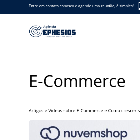
Skip
Entre em contato conosco e agende uma reunião, é simples!
to
content
E-Commerce
Artigos e Vídeos sobre E-Commerce e Como crescer su