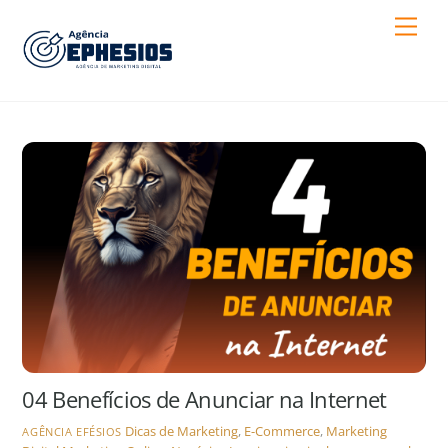
Skip
Men
to
content
04 Benefícios de Anunciar na Internet
Dicas de Marketing
,
E-Commerce
,
Marketing
AGÊNCIA EFÉSIOS