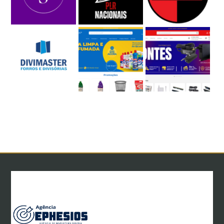
Home
Criação de Sites
Gestão de Tráfego
Marketing Digital
Redes Sociais
Panfletagem Digital
Lojas Virtuais